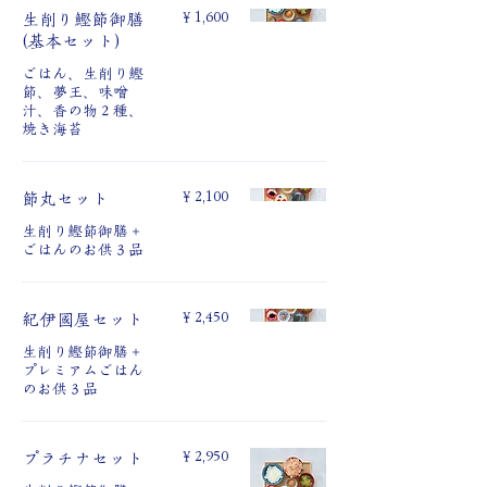
￥1,600
⽣削り鰹節御膳
(基本セット)
ごはん、⽣削り鰹
節、夢王、味噌
汁、⾹の物２種、
焼き海苔
￥2,100
節丸セット
⽣削り鰹節御膳＋
ごはんのお供３品
￥2,450
紀伊國屋セット
⽣削り鰹節御膳＋
プレミアムごはん
のお供３品
￥2,950
プラチナセット