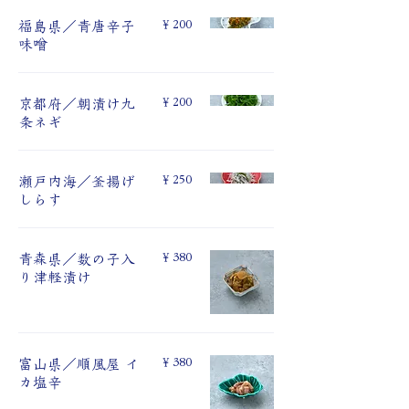
￥200
福島県／⻘唐⾟⼦
味噌
￥200
京都府／朝漬け九
条ネギ
￥250
瀬⼾内海／釜揚げ
しらす
￥380
青森県／数の子入
り津軽漬け
￥380
富⼭県／順風屋 イ
カ塩⾟