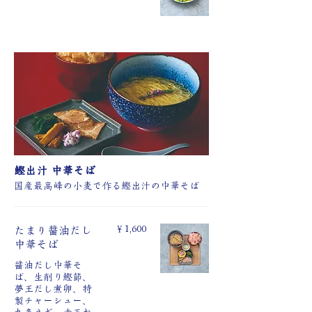
鰹出汁 中華そば
国産最高峰の小麦で作る鰹出汁の中華そば
￥1,600
たまり醤油だし
中華そば
醤油だし中華そ
ば、生削り鰹節、
夢王だし煮卵、特
製チャーシュー、