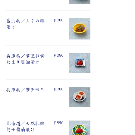
￥380
富山県／ふぐの糠
漬け
￥380
兵庫県／夢王卵⻩
たまり醤油漬け
￥380
兵庫県／夢王味⽟
￥550
北海道／天然紅鮭
筋⼦醤油漬け