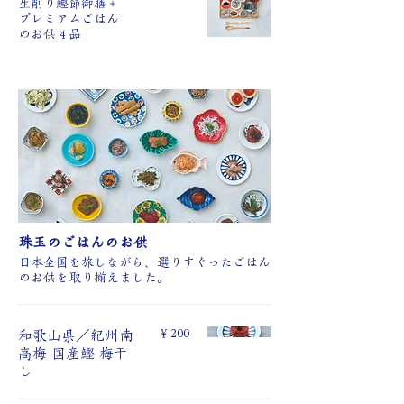
⽣削り鰹節御膳＋
プレミアムごはん
のお供４品
珠玉のごはんのお供
日本全国を旅しながら、選りすぐったごはん
のお供を取り揃えました。
￥200
和歌山県／紀州南
高梅 国産鰹 梅⼲
し