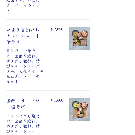
九条ネギ、赤玉ね
ぎ、メンマのセッ
ト
￥2,050
たまり醤油だし
チャーシュー中
華そば
醤油だし中華そ
ば、生削り鰹節、
夢王だし煮卵、特
製チャーシューダ
ブル、九条ネギ、赤
玉ねぎ、メンマの
セット
￥1,600
芳醇トリュフだ
し塩そば
トリュフだし塩そ
ば、生削り鰹節、
夢王だし煮卵、特
製チャーシュー、