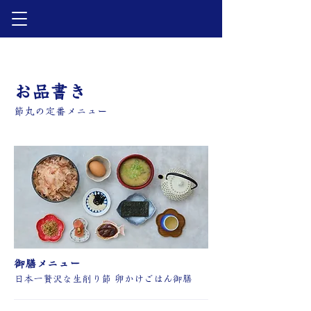
お品書き
節丸の定番メニュー
御膳メニュー
日本一贅沢な生削り節 卵かけごはん御膳