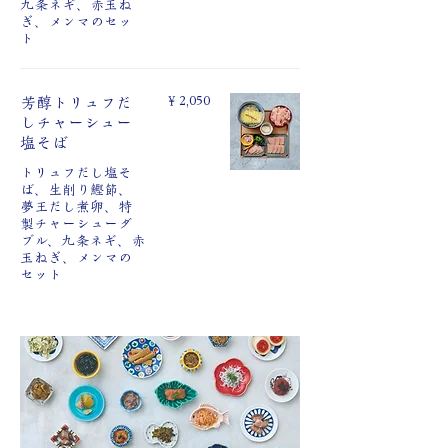
九条ネギ、赤玉ね
ぎ、メンマのセッ
ト
￥2,050
芳醇トリュフだ
しチャーシュー
塩そば
トリュフだし塩そ
ば、生削り鰹節、
夢王だし煮卵、特
製チャーシューダ
ブル、九条ネギ、赤
玉ねぎ、メンマの
セット