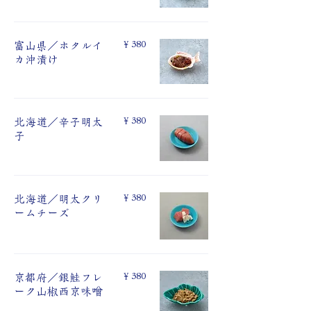
￥380
富⼭県／ホタルイ
カ沖漬け
￥380
北海道／辛子明太
⼦
￥380
北海道／明太クリ
ームチーズ
￥380
京都府／銀鮭フレ
ーク山椒⻄京味噌